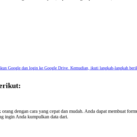
un Google dan login ke Google Drive. Kemudian, ikuti langkah-langkah beri
erikut:
orang dengan cara yang cepat dan mudah. Anda dapat membuat formuli
ng ingin Anda kumpulkan data dari.