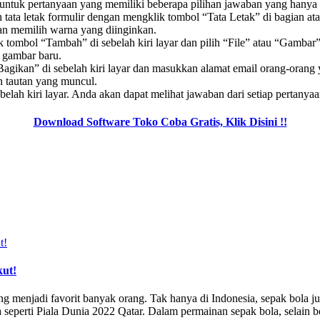
untuk pertanyaan yang memiliki beberapa pilihan jawaban yang hanya bi
a letak formulir dengan mengklik tombol “Tata Letak” di bagian atas 
n memilih warna yang diinginkan.
ik tombol “Tambah” di sebelah kiri layar dan pilih “File” atau “Gamb
 gambar baru.
 “Bagikan” di sebelah kiri layar dan masukkan alamat email orang-oran
n tautan yang muncul.
ebelah kiri layar. Anda akan dapat melihat jawaban dari setiap pertanya
Download Software Toko Coba Gratis, Klik Disini !!
kut!
g menjadi favorit banyak orang. Tak hanya di Indonesia, sepak bola j
eperti Piala Dunia 2022 Qatar. Dalam permainan sepak bola, selain bol