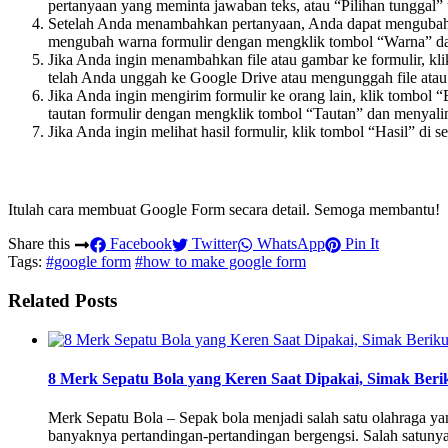
pertanyaan yang meminta jawaban teks, atau “Pilihan tunggal” 
Setelah Anda menambahkan pertanyaan, Anda dapat mengubah tat
mengubah warna formulir dengan mengklik tombol “Warna” da
Jika Anda ingin menambahkan file atau gambar ke formulir, kl
telah Anda unggah ke Google Drive atau mengunggah file atau
Jika Anda ingin mengirim formulir ke orang lain, klik tombol
tautan formulir dengan mengklik tombol “Tautan” dan menyali
Jika Anda ingin melihat hasil formulir, klik tombol “Hasil” di s
Itulah cara membuat Google Form secara detail. Semoga membantu!
Share this
Facebook
Twitter
WhatsApp
Pin It
Tags:
#google form
#how to make google form
Related Posts
8 Merk Sepatu Bola yang Keren Saat Dipakai, Simak Beri
Merk Sepatu Bola – Sepak bola menjadi salah satu olahraga yan
banyaknya pertandingan-pertandingan bergengsi. Salah satunya s