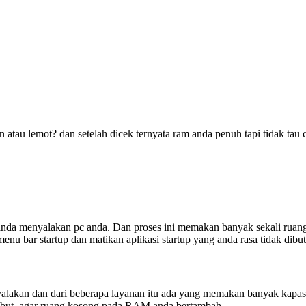
tau lemot? dan setelah dicek ternyata ram anda penuh tapi tidak tau c
ika anda menyalakan pc anda. Dan proses ini memakan banyak sekali ru
enu bar startup dan matikan aplikasi startup yang anda rasa tidak dibu
nyalakan dan dari beberapa layanan itu ada yang memakan banyak kapas
but, agar ruang kosong pada RAM anda bertambah.