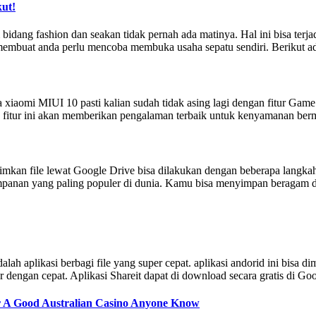
kut!
bidang fashion dan seakan tidak pernah ada matinya. Hal ini bisa terj
 membuat anda perlu mencoba membuka usaha sepatu sendiri. Berikut ada
aomi MIUI 10 pasti kalian sudah tidak asing lagi dengan fitur Game
na fitur ini akan memberikan pengalaman terbaik untuk kenyamanan 
n file lewat Google Drive bisa dilakukan dengan beberapa langkah mud
panan yang paling populer di dunia. Kamu bisa menyimpan beragam dat
lah aplikasi berbagi file yang super cepat. aplikasi andorid ini bisa
ar dengan cepat. Aplikasi Shareit dapat di download secara gratis di Go
r A Good Australian Casino Anyone Know