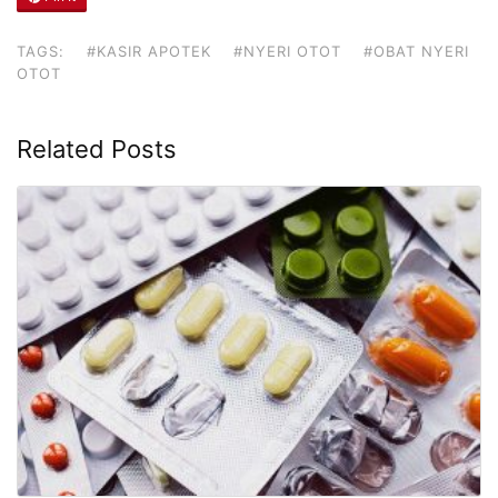
TAGS:
#KASIR APOTEK
#NYERI OTOT
#OBAT NYERI
OTOT
Related Posts