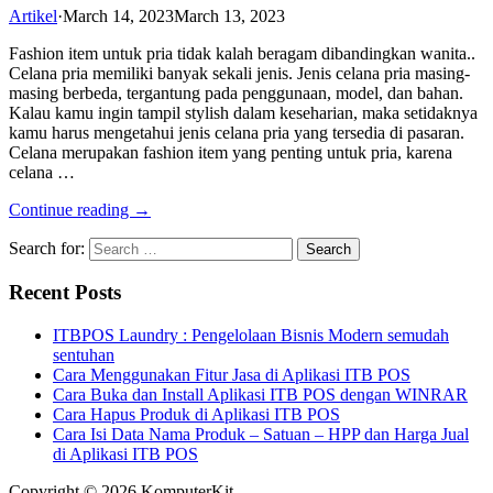
Artikel
·
March 14, 2023
March 13, 2023
Fashion item untuk pria tidak kalah beragam dibandingkan wanita..
Celana pria memiliki banyak sekali jenis. Jenis celana pria masing-
masing berbeda, tergantung pada penggunaan, model, dan bahan.
Kalau kamu ingin tampil stylish dalam keseharian, maka setidaknya
kamu harus mengetahui jenis celana pria yang tersedia di pasaran.
Celana merupakan fashion item yang penting untuk pria, karena
celana …
Continue reading →
Search for:
Recent Posts
ITBPOS Laundry : Pengelolaan Bisnis Modern semudah
sentuhan
Cara Menggunakan Fitur Jasa di Aplikasi ITB POS
Cara Buka dan Install Aplikasi ITB POS dengan WINRAR
Cara Hapus Produk di Aplikasi ITB POS
Cara Isi Data Nama Produk – Satuan – HPP dan Harga Jual
di Aplikasi ITB POS
Copyright © 2026 KomputerKit