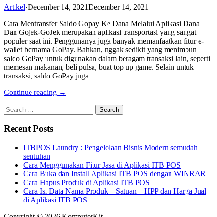
Artikel
·
December 14, 2021
December 14, 2021
Cara Mentransfer Saldo Gopay Ke Dana Melalui Aplikasi Dana
Dan Gojek-GoJek merupakan aplikasi transportasi yang sangat
populer saat ini. Penggunanya juga banyak memanfaatkan fitur e-
wallet bernama GoPay. Bahkan, nggak sedikit yang menimbun
saldo GoPay untuk digunakan dalam beragam transaksi lain, seperti
memesan makanan, beli pulsa, buat top up game. Selain untuk
transaksi, saldo GoPay juga …
Continue reading →
Search
for:
Recent Posts
ITBPOS Laundry : Pengelolaan Bisnis Modern semudah
sentuhan
Cara Menggunakan Fitur Jasa di Aplikasi ITB POS
Cara Buka dan Install Aplikasi ITB POS dengan WINRAR
Cara Hapus Produk di Aplikasi ITB POS
Cara Isi Data Nama Produk – Satuan – HPP dan Harga Jual
di Aplikasi ITB POS
Copyright © 2026 KomputerKit