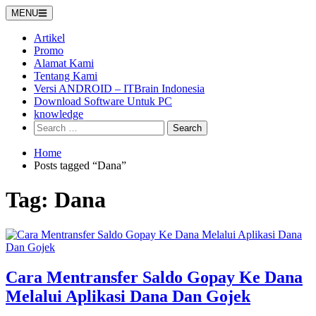
Skip
MENU
to
content
Artikel
Promo
Alamat Kami
Tentang Kami
Versi ANDROID – ITBrain Indonesia
Download Software Untuk PC
knowledge
Search
for:
Home
Posts tagged “Dana”
Tag:
Dana
Cara Mentransfer Saldo Gopay Ke Dana
Melalui Aplikasi Dana Dan Gojek