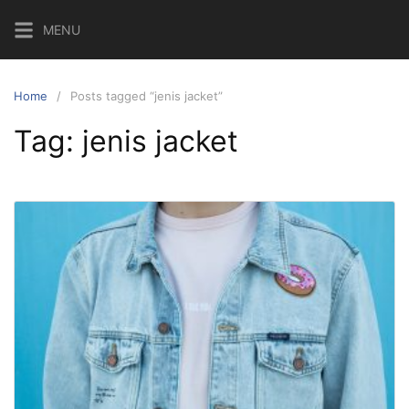
MENU
Home
Posts tagged “jenis jacket”
Tag:
jenis jacket