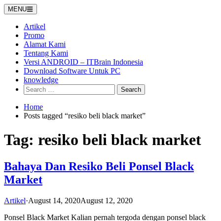
Skip
MENU
to
content
Artikel
Promo
Alamat Kami
Tentang Kami
Versi ANDROID – ITBrain Indonesia
Download Software Untuk PC
knowledge
Search
for:
Home
Posts tagged “resiko beli black market”
Tag:
resiko beli black market
Bahaya Dan Resiko Beli Ponsel Black
Market
Artikel
·
August 14, 2020
August 12, 2020
Ponsel Black Market Kalian pernah tergoda dengan ponsel black