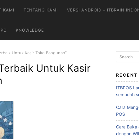
T KAMI
TENTANG KAMI
VERSI ANDROID – ITBRAIN INDO
 PC
KNOWLEDGE
erbaik Untuk Kasir Toko Bangunan”
Terbaik Untuk Kasir
RECENT
n
ITBPOS Lau
semudah s
Cara Mengg
POS
Cara Buka d
dengan W