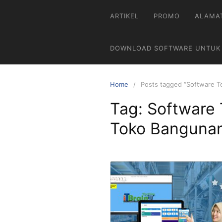
ARTIKEL
PROMO
ALAMA
DOWNLOAD SOFTWARE UNTUK
Home
Posts tagged “Software T
Tag:
Software 
Toko Banguna