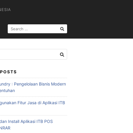
NESIA
 POSTS
ndry : Pengelolaan Bisnis Modern
entuhan
unakan Fitur Jasa di Aplikasi ITB
an Install Aplikasi ITB POS
INRAR