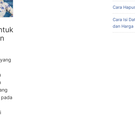
Cara Hapus
Cara Isi D
dan Harga 
ntuk
an
 yang
u
h
yang
 pada
i