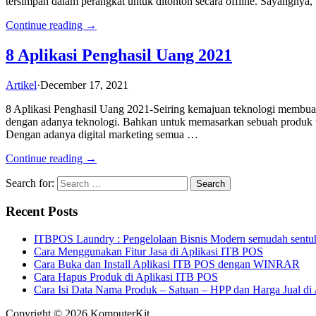
tersimpan dalam perangkat untuk ditonton secara offline. Sayangnya, 
Continue reading →
8 Aplikasi Penghasil Uang 2021
Artikel
·
December 17, 2021
8 Aplikasi Penghasil Uang 2021-Seiring kemajuan teknologi membuat 
dengan adanya teknologi. Bahkan untuk memasarkan sebuah produk ti
Dengan adanya digital marketing semua …
Continue reading →
Search for:
Recent Posts
ITBPOS Laundry : Pengelolaan Bisnis Modern semudah sentu
Cara Menggunakan Fitur Jasa di Aplikasi ITB POS
Cara Buka dan Install Aplikasi ITB POS dengan WINRAR
Cara Hapus Produk di Aplikasi ITB POS
Cara Isi Data Nama Produk – Satuan – HPP dan Harga Jual di
Copyright © 2026 KomputerKit