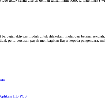
video tiktok selalu disertai dengan tulisan nama logo, id watermark ( 
berbagai aktivitas mudah untuk dilakukan, mulai dari belajar, sekolah
dak perlu bersusah payah membagikan flayer kepada pengendara, mela
han
 Aplikasi ITB POS