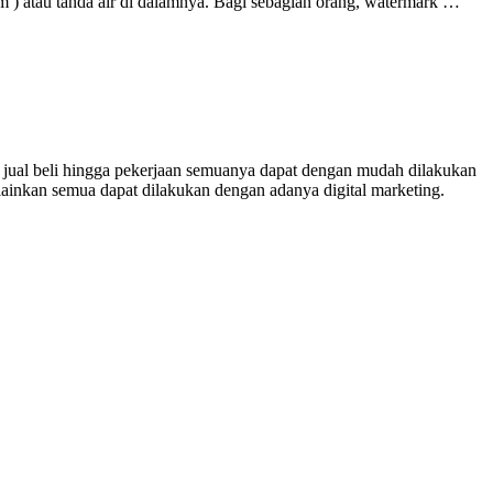
wm ) atau tanda air di dalamnya. Bagi sebagian orang, watermark …
, jual beli hingga pekerjaan semuanya dapat dengan mudah dilakukan
inkan semua dapat dilakukan dengan adanya digital marketing.