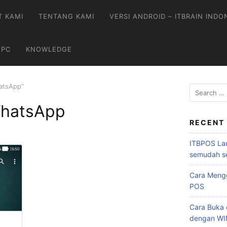
T KAMI
TENTANG KAMI
VERSI ANDROID – ITBRAIN INDO
 PC
KNOWLEDGE
atsApp”
hatsApp
RECENT
ITBPOS Lau
semudah s
Cara Mengg
POS
Cara Buka d
dengan W