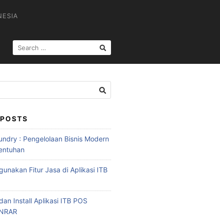
NESIA
 POSTS
ndry : Pengelolaan Bisnis Modern
entuhan
unakan Fitur Jasa di Aplikasi ITB
an Install Aplikasi ITB POS
INRAR