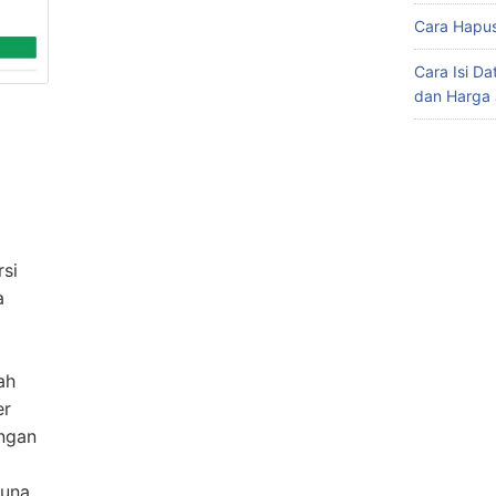
Cara Hapus
Cara Isi D
dan Harga 
si
a
ah
er
engan
guna