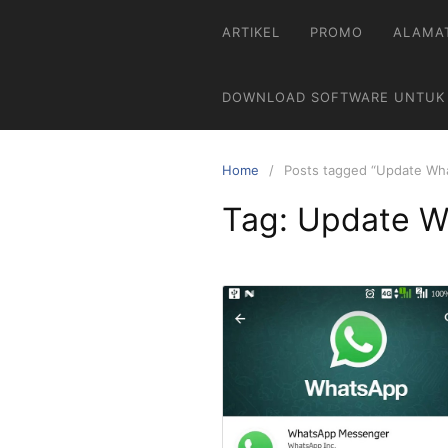
ARTIKEL
PROMO
ALAMA
DOWNLOAD SOFTWARE UNTUK
Home
Posts tagged “Update Wh
Tag:
Update W