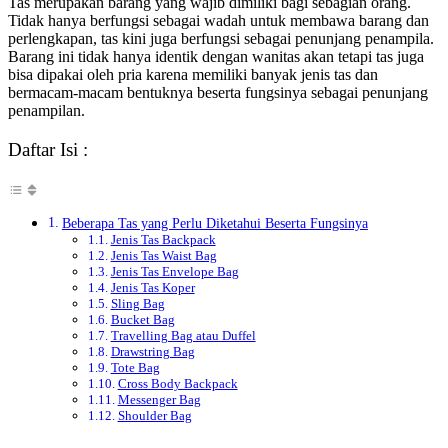
Tas merupakan barang yang wajib dimiliki bagi sebagian orang.
Tidak hanya berfungsi sebagai wadah untuk membawa barang dan
perlengkapan, tas kini juga berfungsi sebagai penunjang penampila.
Barang ini tidak hanya identik dengan wanitas akan tetapi tas juga
bisa dipakai oleh pria karena memiliki banyak jenis tas dan
bermacam-macam bentuknya beserta fungsinya sebagai penunjang
penampilan.
Daftar Isi :
Beberapa Tas yang Perlu Diketahui Beserta Fungsinya
Jenis Tas Backpack
Jenis Tas Waist Bag
Jenis Tas Envelope Bag
Jenis Tas Koper
Sling Bag
Bucket Bag
Travelling Bag atau Duffel
Drawstring Bag
Tote Bag
Cross Body Backpack
Messenger Bag
Shoulder Bag