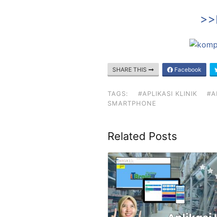
>>K
SHARE THIS
Facebook
TAGS:
#APLIKASI KLINIK
#A
SMARTPHONE
Related Posts