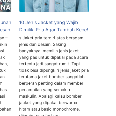
ngunan
10 Jenis Jacket yang Wajib
esan
Dimiliki Pria Agar Tambah Kece!
an –
s Jaket pria terdiri atas beragam
akin
jenis dan desain. Saking
si
banyaknya, memilih jenis jaket
dak
yang pas untuk dipakai pada acara
han,
tertentu jadi sangat rumit. Tapi
tuk
tidak bisa dipungkiri jenis jaket pria
dan
terutama jaket bomber sangatlah
am
berperan penting dalam memberi
ahas
penampilan yang semakin
asi
maskulin. Apalagi kalau bomber
ti
jacket yang dipakai berwarna
bahan
hitam atau basic monochrome,
dijamin gaya fashion …