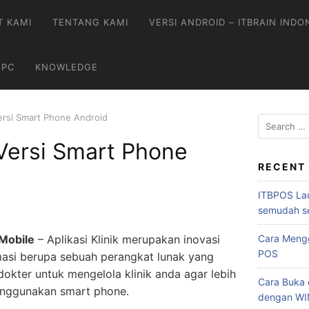
T KAMI
TENTANG KAMI
VERSI ANDROID – ITBRAIN INDO
 PC
KNOWLEDGE
 Versi Smart Phone Android
k Versi Smart Phone
RECENT
ITBPOS Lau
semudah s
 Mobile
– Aplikasi Klinik merupakan inovasi
Cara Mengg
POS
rmasi berupa sebuah perangkat lunak yang
kter untuk mengelola klinik anda agar lebih
Cara Buka d
enggunakan smart phone.
dengan W