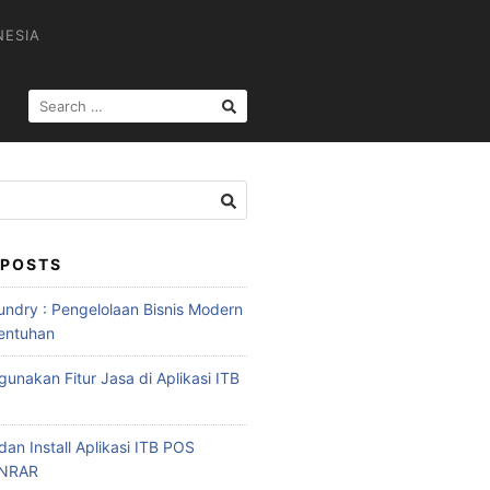
NESIA
 POSTS
ndry : Pengelolaan Bisnis Modern
entuhan
unakan Fitur Jasa di Aplikasi ITB
an Install Aplikasi ITB POS
INRAR