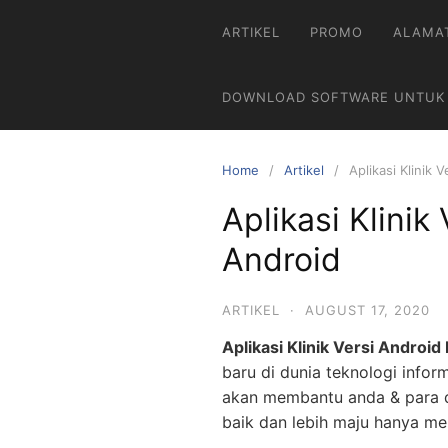
ARTIKEL
PROMO
ALAMA
DOWNLOAD SOFTWARE UNTUK
Home
Artikel
Aplikasi Klinik
Aplikasi Klini
Android
ARTIKEL
·
AUGUST 17, 2020
Aplikasi Klinik Versi Android
baru di dunia teknologi info
akan membantu anda & para do
baik dan lebih maju hanya m