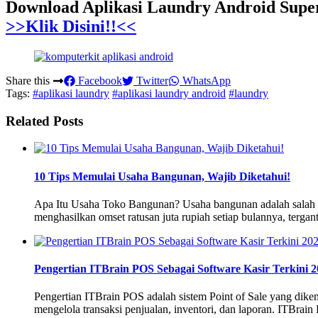
Download Aplikasi Laundry Android Sup
>>Klik Disini!!<<
Share this
Facebook
Twitter
WhatsApp
Tags:
#aplikasi laundry
#aplikasi laundry android
#laundry
Related Posts
10 Tips Memulai Usaha Bangunan, Wajib Diketahui!
Apa Itu Usaha Toko Bangunan? Usaha bangunan adalah salah sat
menghasilkan omset ratusan juta rupiah setiap bulannya, terg
Pengertian ITBrain POS Sebagai Software Kasir Terkini 
Pengertian ITBrain POS adalah sistem Point of Sale yang dike
mengelola transaksi penjualan, inventori, dan laporan. ITBrain