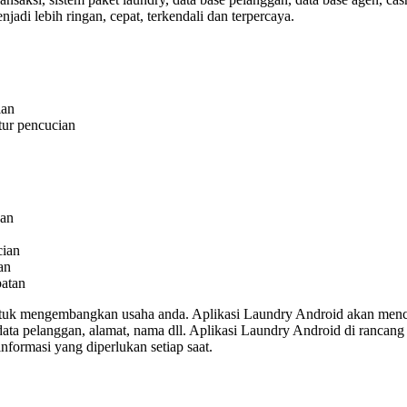
adi lebih ringan, cepat, terkendali dan terpercaya.
ian
tur pencucian
gan
cian
an
patan
uk mengembangkan usaha anda. Aplikasi Laundry Android akan mencatat
-data pelanggan, alamat, nama dll. Aplikasi Laundry Android di ranc
nformasi yang diperlukan setiap saat.