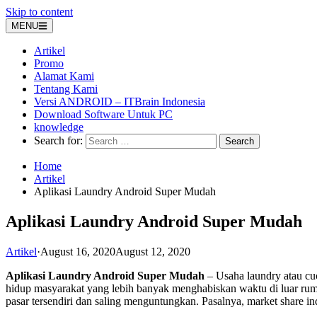
Skip to content
MENU
Artikel
Promo
Alamat Kami
Tentang Kami
Versi ANDROID – ITBrain Indonesia
Download Software Untuk PC
knowledge
Search for:
Home
Artikel
Aplikasi Laundry Android Super Mudah
Aplikasi Laundry Android Super Mudah
Artikel
·
August 16, 2020
August 12, 2020
Aplikasi Laundry Android Super Mudah
– Usaha laundry atau cuc
hidup masyarakat yang lebih banyak menghabiskan waktu di luar ruma
pasar tersendiri dan saling menguntungkan. Pasalnya, market share i