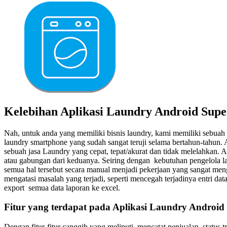
Kelebihan Aplikasi Laundry Android Sup
Nah, untuk anda yang memiliki bisnis laundry, kami memiliki sebu
laundry smartphone yang sudah sangat teruji selama bertahun-tahun
sebuah jasa Laundry yang cepat, tepat/akurat dan tidak melelahkan.
atau gabungan dari keduanya. Seiring dengan kebutuhan pengelola la
semua hal tersebut secara manual menjadi pekerjaan yang sangat men
mengatasi masalah yang terjadi, seperti mencegah terjadinya entri d
export semua data laporan ke excel.
Fitur yang terdapat pada Aplikasi Laundry Androi
Dengan fitur-fitur canggih yang meliputi, mencatat penjualan, status t