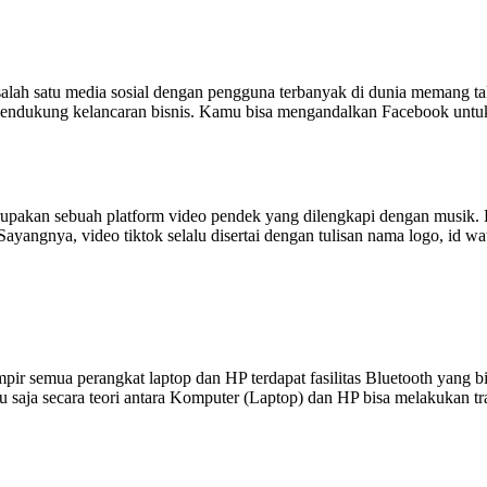
ah satu media sosial dengan pengguna terbanyak di dunia memang tak 
 mendukung kelancaran bisnis. Kamu bisa mengandalkan Facebook untu
akan sebuah platform video pendek yang dilengkapi dengan musik. Ba
Sayangnya, video tiktok selalu disertai dengan tulisan nama logo, id w
r semua perangkat laptop dan HP terdapat fasilitas Bluetooth yang bi
tu saja secara teori antara Komputer (Laptop) dan HP bisa melakukan t