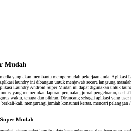
er Mudah
ah media yang akan membantu mempermudah pekerjaan anda. Aplikasi L
. Aplikasi laundry ini dibangun untuk menjawab secara langsung masa
 Aplikasi Laundry Android Super Mudah ini dapat digunakan untuk laun
undry yang memerlukan laporan penjualan, jurnal pengeluaran, cash-f
guras waktu, tenaga dan pikiran. Dirancang sebagai aplikasi yang user
ata berkali-kali, mengurangi jumlah konsumsi kertas, mencari pelangga
d Super Mudah
ransaksi, sistem paket laundry, data base pelanggan, data base agen, cas