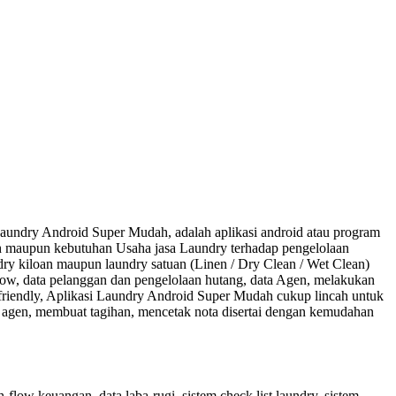
aundry Android Super Mudah, adalah aplikasi android atau program
lah maupun kebutuhan Usaha jasa Laundry terhadap pengelolaan
dry kiloan maupun laundry satuan (Linen / Dry Clean / Wet Clean)
low, data pelanggan dan pengelolaan hutang, data Agen, melakukan
 friendly, Aplikasi Laundry Android Super Mudah cukup lincah untuk
n / agen, membuat tagihan, mencetak nota disertai dengan kemudahan
h-flow keuangan, data laba-rugi, sistem check list laundry, sistem