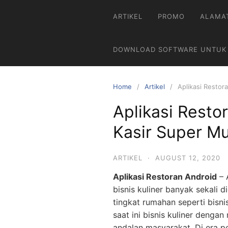
ARTIKEL
PROMO
ALAMA
DOWNLOAD SOFTWARE UNTUK
Home
Artikel
Aplikasi Restor
Aplikasi Resto
Kasir Super M
ARTIKEL
·
AUGUST 12, 2020
Aplikasi Restoran Android
– 
bisnis kuliner banyak sekali 
tingkat rumahan seperti bisnis
saat ini bisnis kuliner denga
andalan masyarakat. Di era p