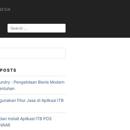
NESIA
 POSTS
ndry : Pengelolaan Bisnis Modern
entuhan
unakan Fitur Jasa di Aplikasi ITB
an Install Aplikasi ITB POS
INRAR