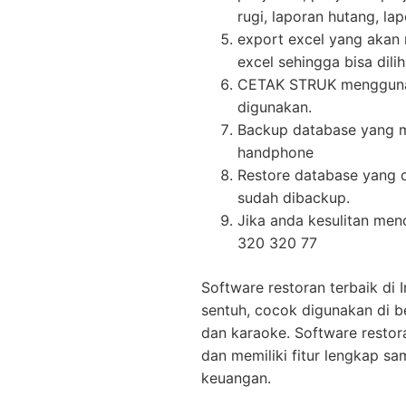
rugi, laporan hutang, lap
export excel yang aka
excel sehingga bisa dilih
CETAK STRUK menggunak
digunakan.
Backup database yang m
handphone
Restore database yang 
sudah dibackup.
Jika anda kesulitan men
320 320 77
Software restoran terbaik di 
sentuh, cocok digunakan di ber
dan karaoke. Software restor
dan memiliki fitur lengkap s
keuangan.