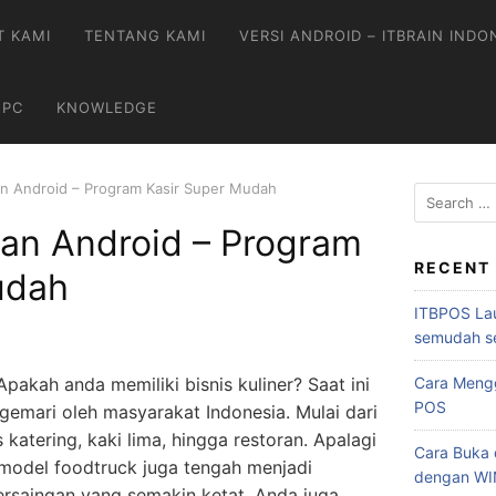
T KAMI
TENTANG KAMI
VERSI ANDROID – ITBRAIN INDO
 PC
KNOWLEDGE
an Android – Program Kasir Super Mudah
ran Android – Program
RECENT
udah
ITBPOS Lau
semudah s
Apakah anda memiliki bisnis kuliner? Saat ini
Cara Mengg
POS
digemari oleh masyarakat Indonesia. Mulai dari
 katering, kaki lima, hingga restoran. Apalagi
Cara Buka d
n model foodtruck juga tengah menjadi
dengan W
ersaingan yang semakin ketat, Anda juga