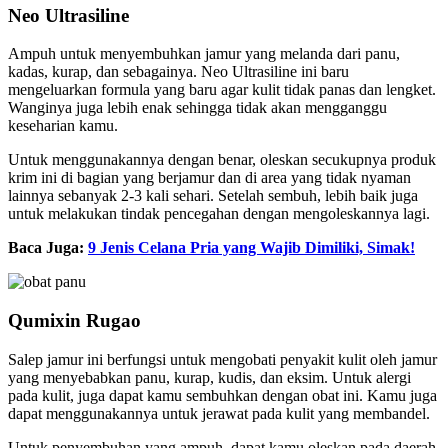
Neo Ultrasiline
Ampuh untuk menyembuhkan jamur yang melanda dari panu,
kadas, kurap, dan sebagainya. Neo Ultrasiline ini baru
mengeluarkan formula yang baru agar kulit tidak panas dan lengket.
Wanginya juga lebih enak sehingga tidak akan mengganggu
keseharian kamu.
Untuk menggunakannya dengan benar, oleskan secukupnya produk
krim ini di bagian yang berjamur dan di area yang tidak nyaman
lainnya sebanyak 2-3 kali sehari. Setelah sembuh, lebih baik juga
untuk melakukan tindak pencegahan dengan mengoleskannya lagi.
Baca Juga:
9 Jenis Celana Pria yang Wajib Dimiliki, Simak!
Qumixin Rugao
Salep jamur ini berfungsi untuk mengobati penyakit kulit oleh jamur
yang menyebabkan panu, kurap, kudis, dan eksim. Untuk alergi
pada kulit, juga dapat kamu sembuhkan dengan obat ini. Kamu juga
dapat menggunakannya untuk jerawat pada kulit yang membandel.
Untuk penyembuhan yang ampuh, dapat kamu oleskan pada daerah