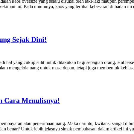
 adalah kaos oversize yang selalu disukai oleh laki-laki maupun pere
kinian ini. Pada umumnya, kaos yang terlihat kebesaran di badan in
ng Sejak Dini!
al yang cukup sulit untuk dilakukan bagi sebagian orang. Hal tersebut
am mengelola uang untuk masa depan, tetapi juga membentuk kebiasaa
dan Cara Menulisnya!
mbayaran atau penerimaan uang. Maka dari itu, kwitansi sangat dibutuhk
ik dan benar? Untuk lebih jelasnya simak pembahasan dalam artikel ini