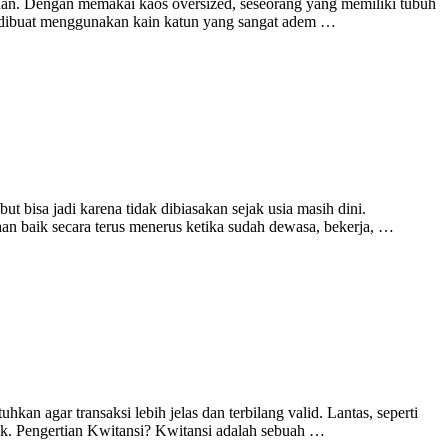
mpuan. Dengan memakai kaos oversized, seseorang yang memiliki tubuh
i dibuat menggunakan kain katun yang sangat adem …
 bisa jadi karena tidak dibiasakan sejak usia masih dini.
n baik secara terus menerus ketika sudah dewasa, bekerja, …
an agar transaksi lebih jelas dan terbilang valid. Lantas, seperti
 yuk. Pengertian Kwitansi? Kwitansi adalah sebuah …