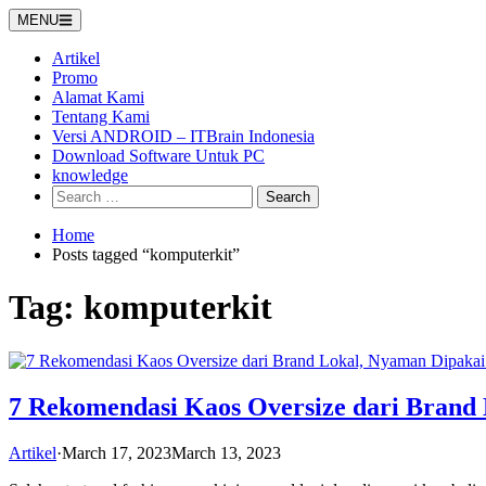
Skip
MENU
to
content
Artikel
Promo
Alamat Kami
Tentang Kami
Versi ANDROID – ITBrain Indonesia
Download Software Untuk PC
knowledge
Search
for:
Home
Posts tagged “komputerkit”
Tag:
komputerkit
7 Rekomendasi Kaos Oversize dari Brand
Artikel
·
March 17, 2023
March 13, 2023