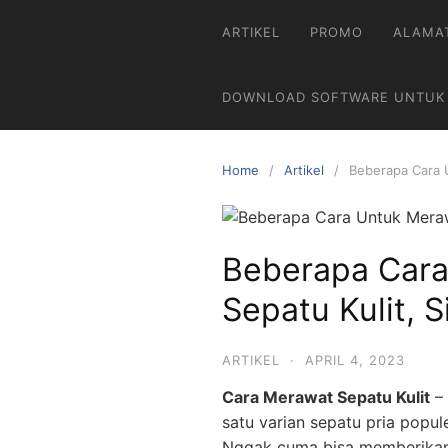
Skip
ARTIKEL
PROMO
ALAMA
to
content
DOWNLOAD SOFTWARE UNTUK
Home
Artikel
Beberapa Cara 
Beberapa Cara
Sepatu Kulit, 
ARTIKEL
·
APRIL 4, 2023
Cara Merawat Sepatu Kulit
– 
satu varian sepatu pria popu
Nggak cuma bisa memberikan 