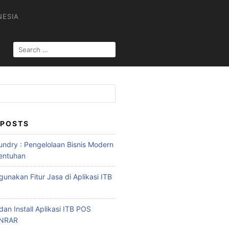
NESIA
SEARCH
FOR:
 POSTS
ndry : Pengelolaan Bisnis Modern
entuhan
unakan Fitur Jasa di Aplikasi ITB
an Install Aplikasi ITB POS
INRAR