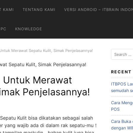
T KAMI
TENTANG KAMI
VERSI ANDROID – ITBRAIN INDO
 PC
KNOWLEDGE
Untuk Merawat Sepatu Kulit, Simak Penjelasannya!
Search
for:
RECENT
 Untuk Merawat
ITBPOS Lau
Simak Penjelasannya!
semudah s
Cara Mengg
POS
Sepatu Kulit bisa dikatakan sebagai salah
Cara Buka d
ler yang wajib ada di dalam rak sepatu-mu！
dengan W
tampilan maskulin、bahan kulit juga bisa